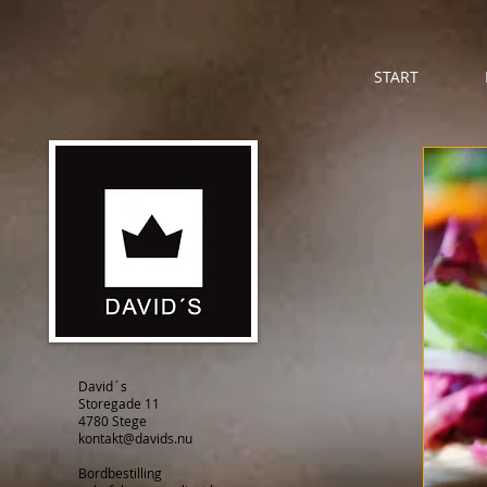
START
David´s​
Storegade 11
4780 Stege
kontakt@davids.nu
Bordbestilling