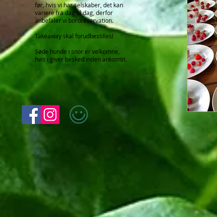
før, hvis vi har selskaber, det kan
variere fra dag til dag, derfor
anbefaler vi bordreservation.
Takeaway skal forudbestilles!
Søde hunde i snor er velkomne,
hvis i giver besked inden ankomst.