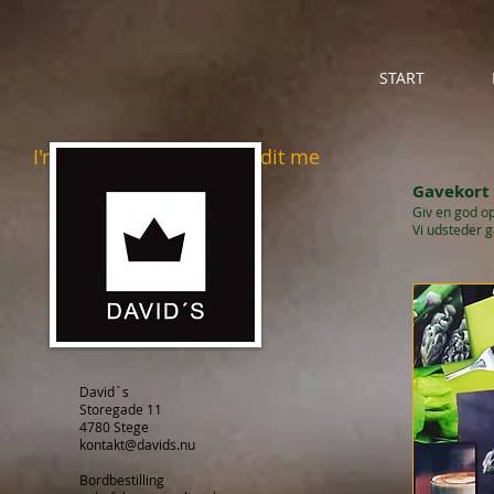
START
I'm a title. Click here to edit me
Gavekort
​Giv en god op
Vi udsteder g
David´s​
Storegade 11
4780 Stege
kontakt@davids.nu
Bordbestilling