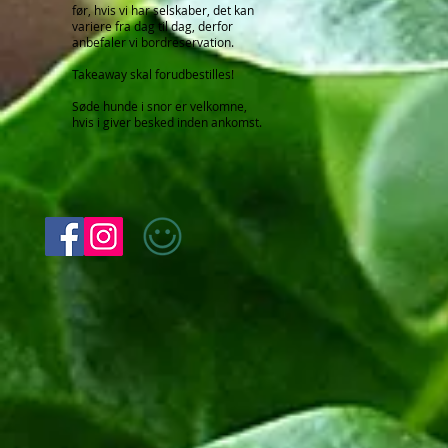
før, hvis vi har selskaber, det kan
variere fra dag til dag, derfor
anbefaler vi bordreservation.
Takeaway skal forudbestilles!
Søde hunde i snor er velkomne,
hvis i giver besked inden ankomst.