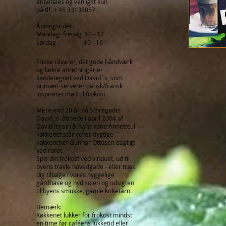
anbefales og venligst kun
på tlf. + 45 33138057
Åbningstider
Mandag- fredag 10 - 17
Lørdag - 10 - 16​​
Friske råvarer, det gode håndværk
og lækre anretninger er
kendetegnet ved David´s, som
primært serverer dansk/fransk
inspireret mad til frokost
Mere end 20 år på Storegade!
David´s åbnede i april 2004 af
David Jensin & hans kone Annette​. I
køkkenet står vores dygtige
køkkenchef Gunnar Ottosen dagligt
ved roret.
Spis din frokost ved vinduet, ud til
byens travle hovedgade - eller træk
dig tilbage i vores hyggelige
gårdhave og nyd solen og udsigten
til byens smukke, gamle kirketårn.
Bemærk:
Køkkenet lukker for frokost mindst
en time før caféens lukketid eller